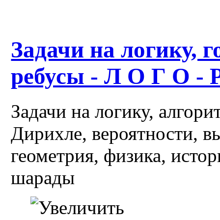
Задачи на логику, г
ребусы - Л О Г О - 
Задачи на логику, алгор
Дирихле, вероятности, в
геометрия, физика, истор
шарады