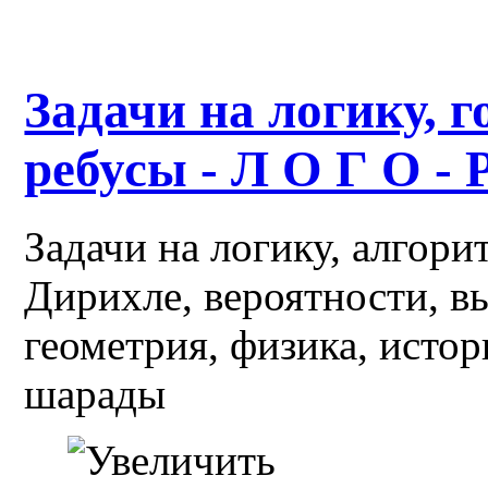
Задачи на логику, г
ребусы - Л О Г О - 
Задачи на логику, алгор
Дирихле, вероятности, в
геометрия, физика, истор
шарады