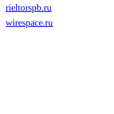
rieltorspb.ru
wirespace.ru