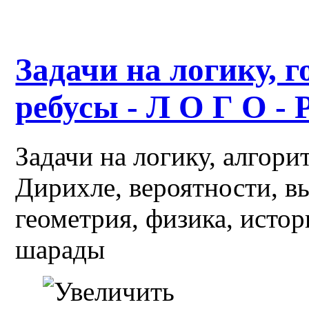
Задачи на логику, г
ребусы - Л О Г О - 
Задачи на логику, алгор
Дирихле, вероятности, в
геометрия, физика, истор
шарады