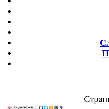
С
П
Страни
Поделиться…