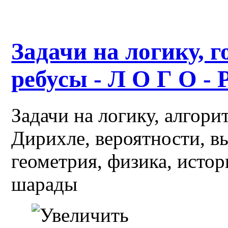
Задачи на логику, г
ребусы - Л О Г О - 
Задачи на логику, алгор
Дирихле, вероятности, в
геометрия, физика, истор
шарады