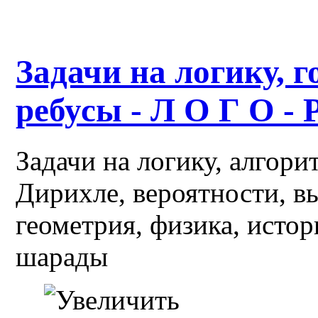
Задачи на логику, г
ребусы - Л О Г О - 
Задачи на логику, алгор
Дирихле, вероятности, в
геометрия, физика, истор
шарады