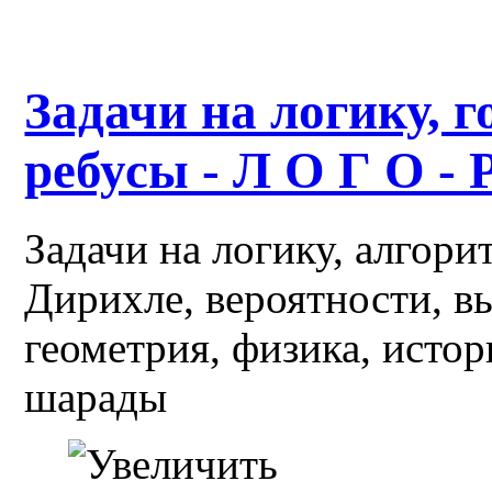
Задачи на логику, г
ребусы - Л О Г О - 
Задачи на логику, алгор
Дирихле, вероятности, в
геометрия, физика, истор
шарады