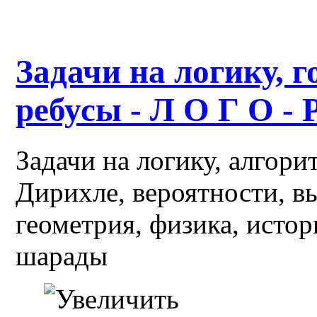
Задачи на логику, г
ребусы - Л О Г О - 
Задачи на логику, алгор
Дирихле, вероятности, в
геометрия, физика, истор
шарады