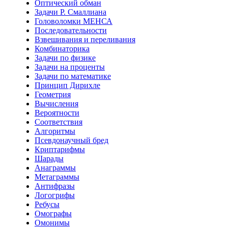
Оптический обман
Задачи Р. Смаллиана
Головоломки МЕНСА
Последовательности
Взвешивания и переливания
Комбинаторика
Задачи по физике
Задачи на проценты
Задачи по математике
Принцип Дирихле
Геометрия
Вычисления
Вероятности
Соответствия
Алгоритмы
Псевдонаучный бред
Криптарифмы
Шарады
Анаграммы
Метаграммы
Антифразы
Логогрифы
Ребусы
Омографы
Омонимы