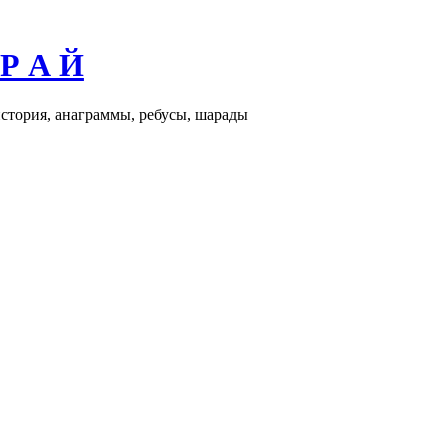
 Р А Й
история, анаграммы, ребусы, шарады