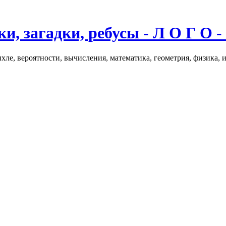
и, загадки, ребусы - Л О Г О -
хле, вероятности, вычисления, математика, геометрия, физика, 