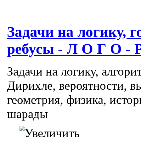
Задачи на логику, г
ребусы - Л О Г О - 
Задачи на логику, алгор
Дирихле, вероятности, в
геометрия, физика, истор
шарады