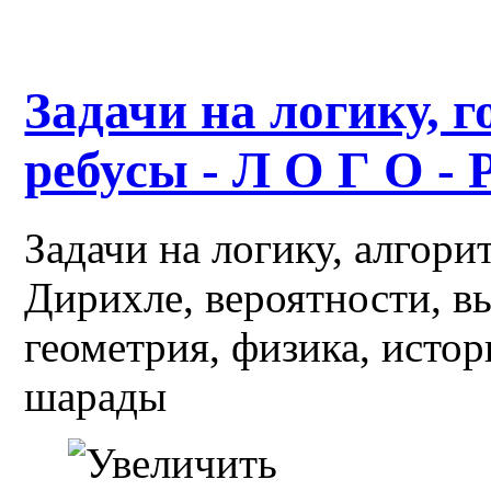
Задачи на логику, г
ребусы - Л О Г О - 
Задачи на логику, алгор
Дирихле, вероятности, в
геометрия, физика, истор
шарады