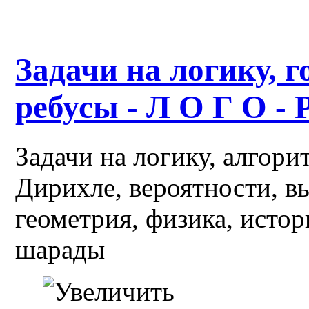
Задачи на логику, г
ребусы - Л О Г О - 
Задачи на логику, алгор
Дирихле, вероятности, в
геометрия, физика, истор
шарады