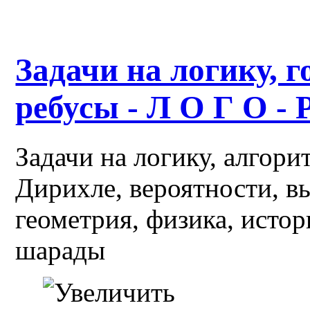
Задачи на логику, г
ребусы - Л О Г О - 
Задачи на логику, алгор
Дирихле, вероятности, в
геометрия, физика, истор
шарады