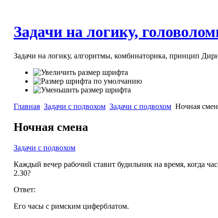
Задачи на логику, головоломк
Задачи на логику, алгоритмы, комбинаторика, принцип Дири
Главная
Задачи с подвохом
Задачи с подвохом
Ночная смен
Ночная смена
Задачи с подвохом
Каждый вечер рабочий ставит будильник на время, когда часо
2.30?
Ответ:
Его часы с римским циферблатом.