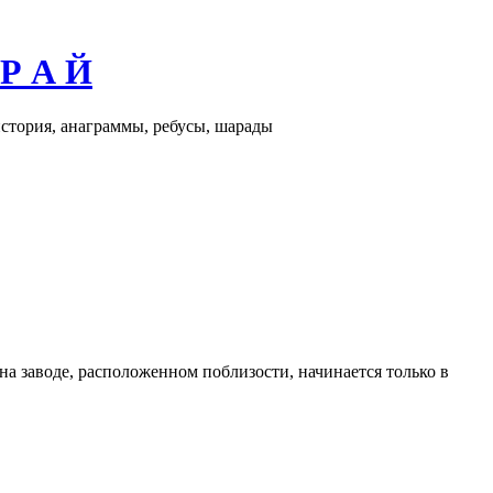
 Р А Й
история, анаграммы, ребусы, шарады
а на заводе, расположенном поблизости, начинается только в