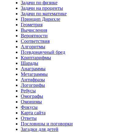
Задачи по физике
Задачи на проценты
Задачи по математике
Принцип Дирихле
Геометрия
Вычисления
Вероятности
Соответствия
Алгоритмы
Псевдонаучный бред
Криптарифмы
Шарады
Анаграммы
Метаграммы
Антифразы
Логогрифы
Ребусы
Омографы
Омонимы
Фокусы
Карта сайта
Ответы
Пословицы и поговорки
Загадки для детей