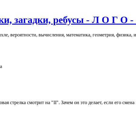
и, загадки, ребусы - Л О Г О -
хле, вероятности, вычисления, математика, геометрия, физика, 
а
вая стрелка смотрит на "II". Зачем он это делает, если его смен