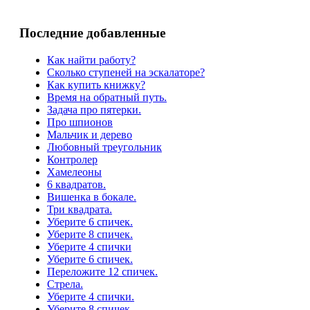
Последние добавленные
Как найти работу?
Сколько ступеней на эскалаторе?
Как купить книжку?
Время на обратный путь.
Задача про пятерки.
Про шпионов
Мальчик и дерево
Любовный треугольник
Контролер
Хамелеоны
6 квадратов.
Вишенка в бокале.
Три квадрата.
Уберите 6 спичек.
Уберите 8 спичек.
Уберите 4 спички
Уберите 6 спичек.
Переложите 12 спичек.
Стрела.
Уберите 4 спички.
Уберите 8 спичек.