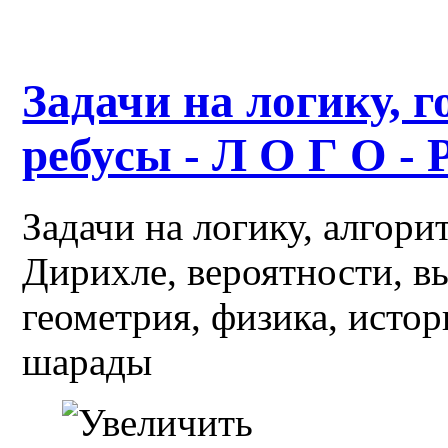
Задачи на логику, г
ребусы - Л О Г О - 
Задачи на логику, алгор
Дирихле, вероятности, в
геометрия, физика, истор
шарады