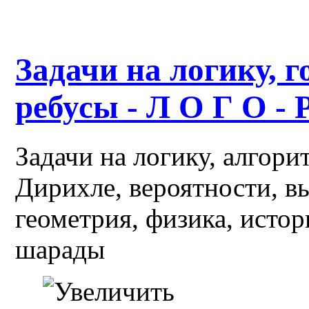
Задачи на логику, г
ребусы - Л О Г О - 
Задачи на логику, алгор
Дирихле, вероятности, в
геометрия, физика, истор
шарады