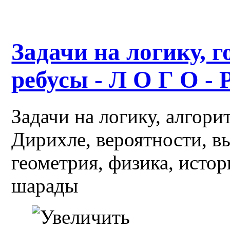
Задачи на логику, г
ребусы - Л О Г О - 
Задачи на логику, алгор
Дирихле, вероятности, в
геометрия, физика, истор
шарады