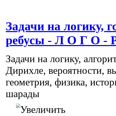
Задачи на логику, г
ребусы - Л О Г О - 
Задачи на логику, алгор
Дирихле, вероятности, в
геометрия, физика, истор
шарады