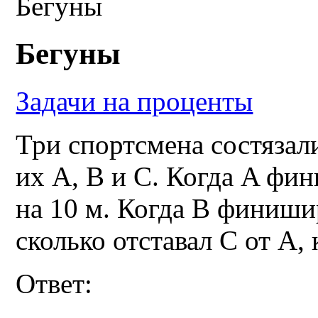
Бегуны
Бегуны
Задачи на проценты
Три спортсмена состязали
их А, В и С. Когда A фин
на 10 м. Когда B финишир
сколько отставал C от A, 
Ответ: