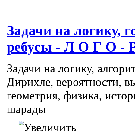
Задачи на логику, г
ребусы - Л О Г О - 
Задачи на логику, алгор
Дирихле, вероятности, в
геометрия, физика, истор
шарады