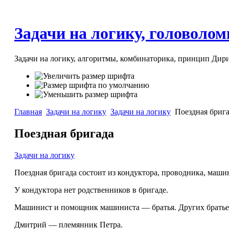
Задачи на логику, головоломк
Задачи на логику, алгоритмы, комбинаторика, принцип Дири
Главная
Задачи на логику
Задачи на логику
Поездная бриг
Поездная бригада
Задачи на логику
Поездная бригада состоит из кондуктора, проводника, маш
У кондуктора нет родственников в бригаде.
Машинист и помощник машиниста — братья. Других братьев
Дмитрий — племянник Петра.