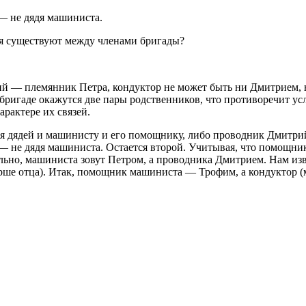
— не дядя машиниста.
ия существуют между членами бригады?
рий — племянник Петра, кондуктор не может быть ни Дмитрием, 
бригаде окажутся две пары родственников, что противоречит ус
рактере их связей.
ся дядей и машинисту и его помощнику, либо проводник Дмитрий
 — не дядя машиниста. Остается второй. Учитывая, что помощн
ельно, машиниста зовут Петром, а проводника Дмитрием. Нам из
арше отца). Итак, помощник машиниста — Трофим, а кондуктор 