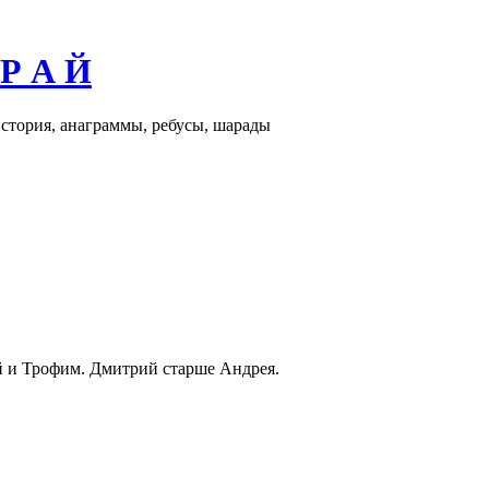
 Р А Й
история, анаграммы, ребусы, шарады
й и Трофим. Дмитрий старше Андрея.