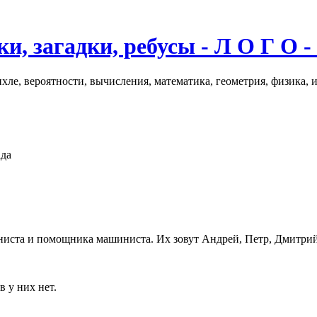
и, загадки, ребусы - Л О Г О -
хле, вероятности, вычисления, математика, геометрия, физика, 
ада
иниста и помощника машиниста. Их зовут Андрей, Петр, Дмитри
 у них нет.