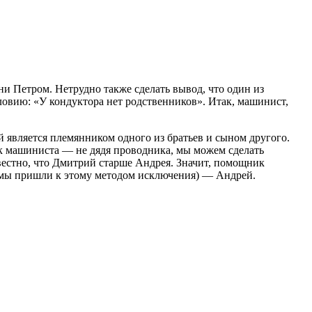
ни Петром. Нетрудно также сделать вывод, что один из
ловию: «У кондуктора нет родственников». Итак, машинист,
 является племянником одного из братьев и сыном другого.
ик машиниста — не дядя проводника, мы можем сделать
вестно, что Дмитрий старше Андрея. Значит, помощник
(мы пришли к этому методом исключения) — Андрей.