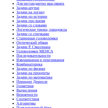
Для нестандартно мыслящих
Задачи-шутки
Задачи на логику
Задачи по истории
Задачи про время
Задачи со словами
Логические трюки, парадоксы
Задачи со спичками
Старинные головоломки
Оптический обман
Задачи Р. Смаллиана
Головоломки МЕНСА
Последовательности
Взвешивания и переливания
Комбинаторика
Задачи по физике
Задачи на проценты
Задачи по математике
Принцип Дирихле
Геометрия
Вычисления
Вероятности
Соответствия
Алгоритмы
Псевдонаучный бред