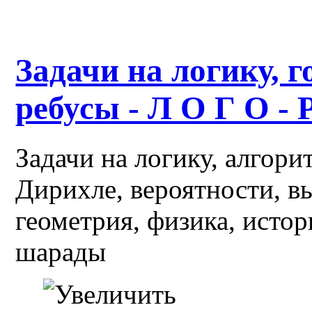
Задачи на логику, г
ребусы - Л О Г О - 
Задачи на логику, алгор
Дирихле, вероятности, в
геометрия, физика, истор
шарады