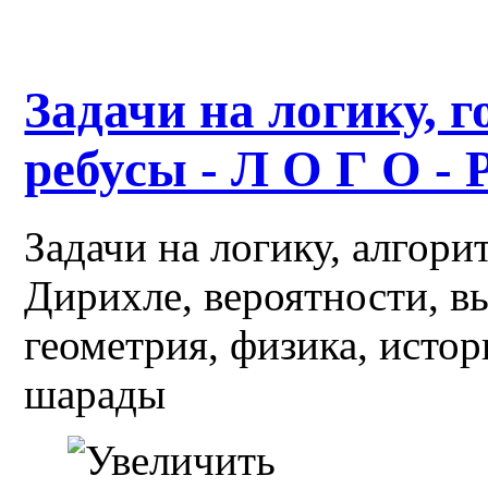
Задачи на логику, г
ребусы - Л О Г О - 
Задачи на логику, алгор
Дирихле, вероятности, в
геометрия, физика, истор
шарады