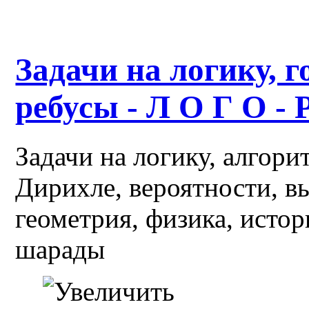
Задачи на логику, г
ребусы - Л О Г О - 
Задачи на логику, алгор
Дирихле, вероятности, в
геометрия, физика, истор
шарады