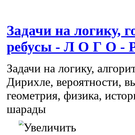
Задачи на логику, г
ребусы - Л О Г О - 
Задачи на логику, алгор
Дирихле, вероятности, в
геометрия, физика, истор
шарады