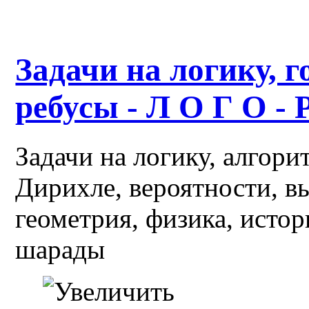
Задачи на логику, г
ребусы - Л О Г О - 
Задачи на логику, алгор
Дирихле, вероятности, в
геометрия, физика, истор
шарады