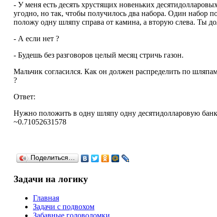
- У меня есть десять хрустящих новеньких десятидолларовых
угодно, но так, чтобы получилось два набора. Один набор п
положу одну шляпу справа от камина, а вторую слева. Ты до
- А если нет ?
- Будешь без разговоров целый месяц стричь газон.
Мальчик согласился. Как он должен распределить по шляпам 
?
Ответ:
Hyжно положить в однy шляпy однy десятидоллаpовyю банкнотy
~0.71052631578
Поделиться…
Задачи на логику
Главная
Задачи с подвохом
Забавные головоломки