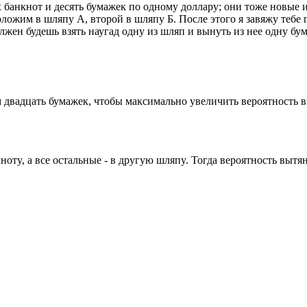
 банкнот и десять бумажек по одному доллару; они тоже новые 
оложим в шляпу А, второй в шляпу Б. После этого я завяжу тебе
лжен будешь взять наугад одну из шляп и вынуть из нее одну бум
двадцать бумажек, чтобы максимально увеличить вероятность выт
, а все остальные - в дpyгyю шляпy. Тогда веpоятность вытянyть