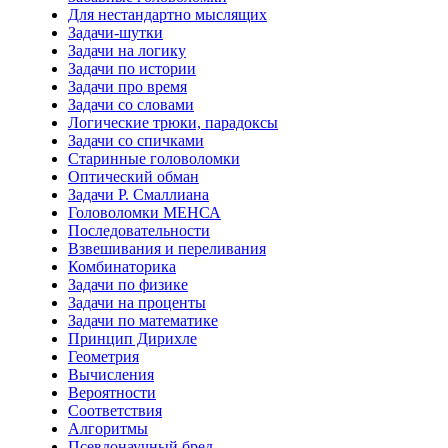
Для нестандартно мыслящих
Задачи-шутки
Задачи на логику
Задачи по истории
Задачи про время
Задачи со словами
Логические трюки, парадоксы
Задачи со спичками
Старинные головоломки
Оптический обман
Задачи Р. Смаллиана
Головоломки МЕНСА
Последовательности
Взвешивания и переливания
Комбинаторика
Задачи по физике
Задачи на проценты
Задачи по математике
Принцип Дирихле
Геометрия
Вычисления
Вероятности
Соответствия
Алгоритмы
Псевдонаучный бред