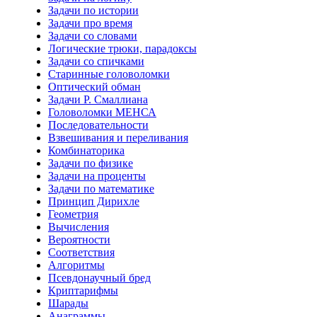
Задачи по истории
Задачи про время
Задачи со словами
Логические трюки, парадоксы
Задачи со спичками
Старинные головоломки
Оптический обман
Задачи Р. Смаллиана
Головоломки МЕНСА
Последовательности
Взвешивания и переливания
Комбинаторика
Задачи по физике
Задачи на проценты
Задачи по математике
Принцип Дирихле
Геометрия
Вычисления
Вероятности
Соответствия
Алгоритмы
Псевдонаучный бред
Криптарифмы
Шарады
Анаграммы