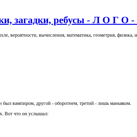
и, загадки, ребусы - Л О Г О -
хле, вероятности, вычисления, математика, геометрия, физика, 
 был вампиром, другой - оборотнем, третий - лишь маньяком.
х. Вот что он услышал: