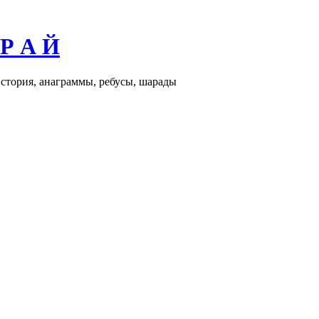
 Р А Й
история, анаграммы, ребусы, шарады