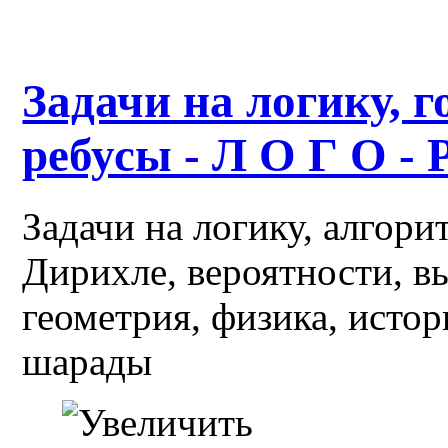
Задачи на логику, г
ребусы - Л О Г О - 
Задачи на логику, алгор
Дирихле, вероятности, в
геометрия, физика, истор
шарады