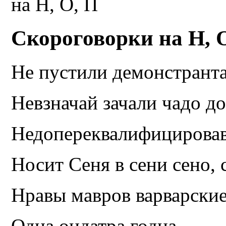
на Н, О, П
Скороговорки на Н, 
Не пустили демонстранта
Невзначай зачали чадо д
Недопереквалифицирова
Носит Сеня в сени сено, 
Нравы мавров варварски
Одна ондатра годна