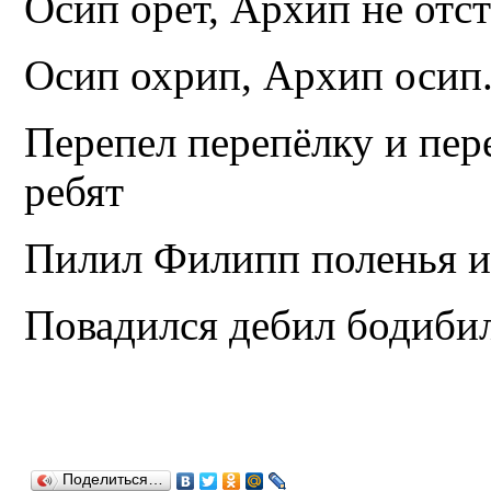
Осип орёт, Архип не отста
Осип охрип, Архип осип
Перепел перепёлку и пере
ребят
Пилил Филипп поленья и
Повадился дебил бодиби
Поделиться…