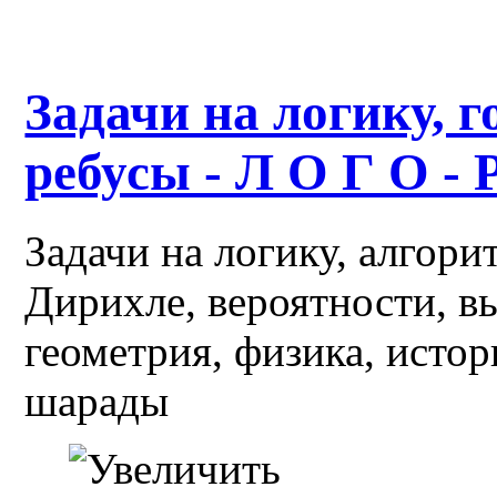
Задачи на логику, г
ребусы - Л О Г О - 
Задачи на логику, алгор
Дирихле, вероятности, в
геометрия, физика, истор
шарады