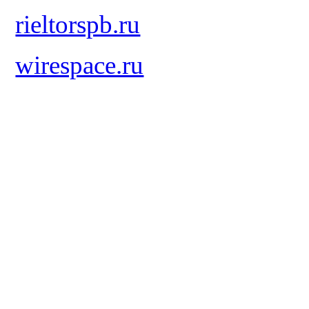
rieltorspb.ru
wirespace.ru