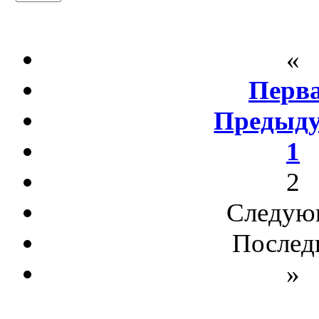
«
Перв
Предыд
1
2
Следую
Послед
»