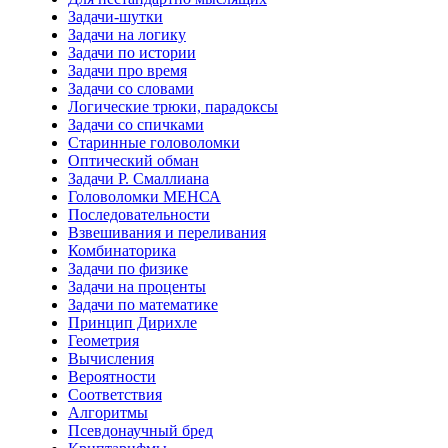
Задачи-шутки
Задачи на логику
Задачи по истории
Задачи про время
Задачи со словами
Логические трюки, парадоксы
Задачи со спичками
Старинные головоломки
Оптический обман
Задачи Р. Смаллиана
Головоломки МЕНСА
Последовательности
Взвешивания и переливания
Комбинаторика
Задачи по физике
Задачи на проценты
Задачи по математике
Принцип Дирихле
Геометрия
Вычисления
Вероятности
Соответствия
Алгоритмы
Псевдонаучный бред