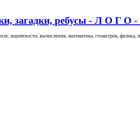
и, загадки, ребусы - Л О Г О -
хле, вероятности, вычисления, математика, геометрия, физика, 