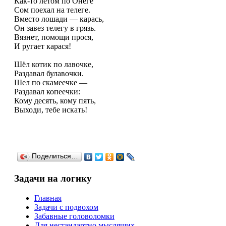
Как-то летом по Онеге
Сом поехал на телеге.
Вместо лошади — карась,
Он завез телегу в грязь.
Вязнет, помощи прося,
И ругает карася!
Шёл котик по лавочке,
Раздавал булавочки.
Шел по скамеечке —
Раздавал копеечки:
Кому десять, кому пять,
Выходи, тебе искать!
Поделиться…
Задачи на логику
Главная
Задачи с подвохом
Забавные головоломки
Для нестандартно мыслящих