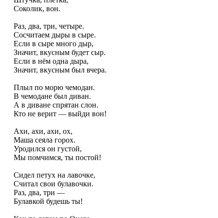
Соколик, вон.
Раз, два, три, четыре.
Сосчитаем дыры в сыре.
Если в сыре много дыр,
Значит, вкусным будет сыр.
Если в нём одна дыра,
Значит, вкусным был вчера.
Плыл по морю чемодан.
В чемодане был диван.
А в диване спрятан слон.
Кто не верит — выйди вон!
Ахи, ахи, ахи, ох,
Маша сеяла горох.
Уродился он густой,
Мы помчимся, ты постой!
Сидел петух на лавочке,
Считал свои булавочки.
Раз, два, три —
Булавкой будешь ты!