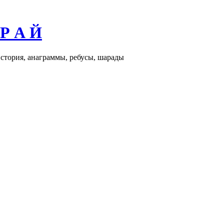
 Р А Й
история, анаграммы, ребусы, шарады