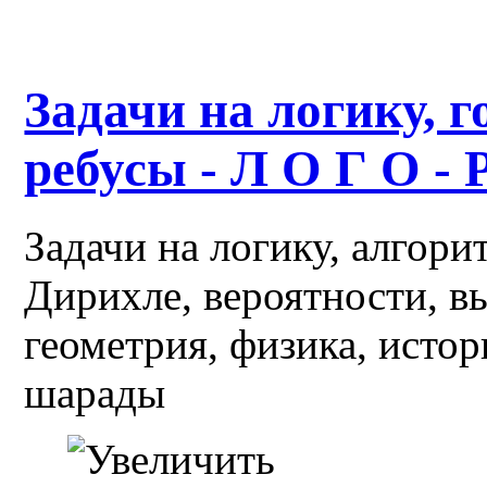
Задачи на логику, г
ребусы - Л О Г О - 
Задачи на логику, алгор
Дирихле, вероятности, в
геометрия, физика, истор
шарады