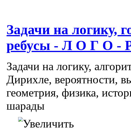
Задачи на логику, г
ребусы - Л О Г О - 
Задачи на логику, алгор
Дирихле, вероятности, в
геометрия, физика, истор
шарады