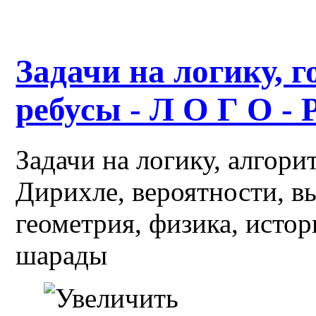
Задачи на логику, г
ребусы - Л О Г О - 
Задачи на логику, алгор
Дирихле, вероятности, в
геометрия, физика, истор
шарады