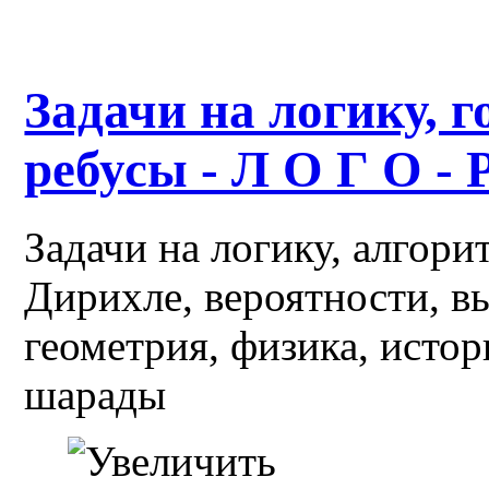
Задачи на логику, г
ребусы - Л О Г О - 
Задачи на логику, алгор
Дирихле, вероятности, в
геометрия, физика, истор
шарады