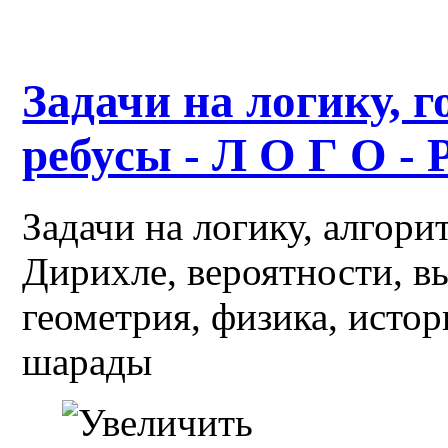
Задачи на логику, г
ребусы - Л О Г О - 
Задачи на логику, алгор
Дирихле, вероятности, в
геометрия, физика, истор
шарады