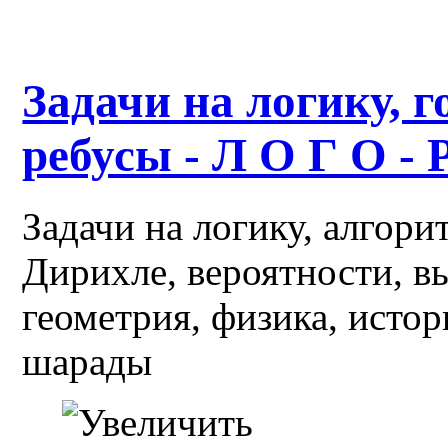
Задачи на логику, г
ребусы - Л О Г О - 
Задачи на логику, алгор
Дирихле, вероятности, в
геометрия, физика, истор
шарады