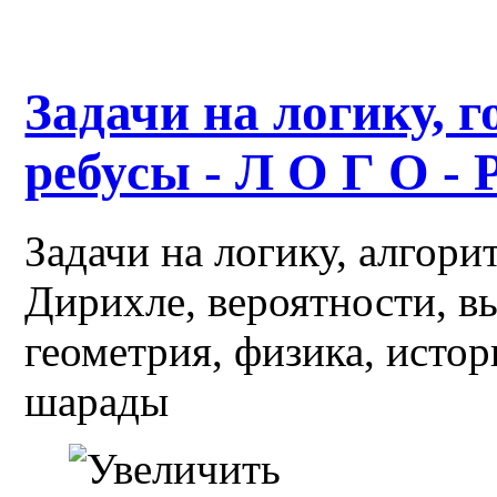
Задачи на логику, г
ребусы - Л О Г О - 
Задачи на логику, алгор
Дирихле, вероятности, в
геометрия, физика, истор
шарады