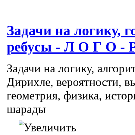
Задачи на логику, г
ребусы - Л О Г О - 
Задачи на логику, алгор
Дирихле, вероятности, в
геометрия, физика, истор
шарады