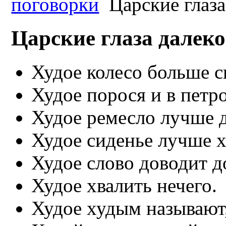
поговорки
Царские глаза
Царские глаза далеко
Худое колесо больше с
Худое порося и в петро
Худое ремесло лучше д
Худое сиденье лучше х
Худое слово доводит д
Худое хвалить нечего.
Худое худым называют