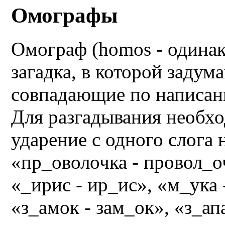
Омографы
Омограф (homos - одинак
загадка, в которой задум
совпадающие по написан
Для разгадывания необх
ударение с одного слога 
«пр_оволочка - провол_оч
«_ирис - ир_ис», «м_ука 
«з_амок - зам_ок», «з_ап