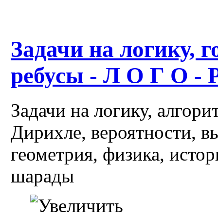
Задачи на логику, г
ребусы - Л О Г О - 
Задачи на логику, алгор
Дирихле, вероятности, в
геометрия, физика, истор
шарады