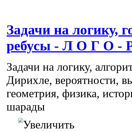
Задачи на логику, г
ребусы - Л О Г О - 
Задачи на логику, алгор
Дирихле, вероятности, в
геометрия, физика, истор
шарады