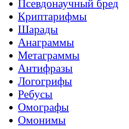
Псевдонаучный бред
Криптарифмы
Шарады
Анаграммы
Метаграммы
Антифразы
Логогрифы
Ребусы
Омографы
Омонимы