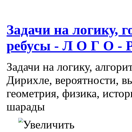
Задачи на логику, г
ребусы - Л О Г О - 
Задачи на логику, алгор
Дирихле, вероятности, в
геометрия, физика, истор
шарады