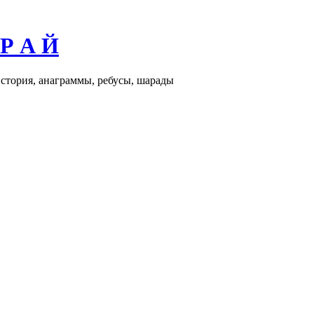
 Р А Й
история, анаграммы, ребусы, шарады