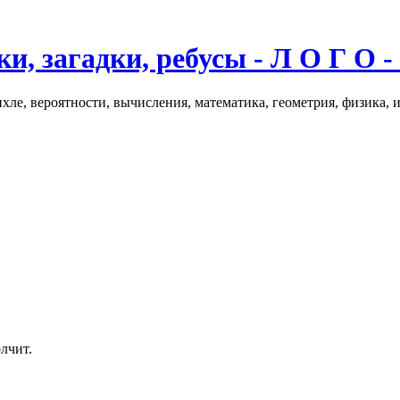
и, загадки, ребусы - Л О Г О -
хле, вероятности, вычисления, математика, геометрия, физика, 
олчит.