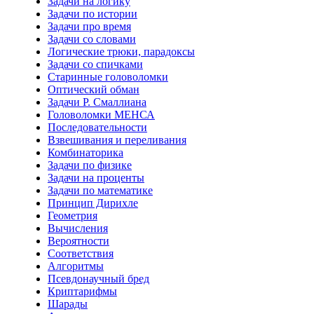
Задачи на логику
Задачи по истории
Задачи про время
Задачи со словами
Логические трюки, парадоксы
Задачи со спичками
Старинные головоломки
Оптический обман
Задачи Р. Смаллиана
Головоломки МЕНСА
Последовательности
Взвешивания и переливания
Комбинаторика
Задачи по физике
Задачи на проценты
Задачи по математике
Принцип Дирихле
Геометрия
Вычисления
Вероятности
Соответствия
Алгоритмы
Псевдонаучный бред
Криптарифмы
Шарады