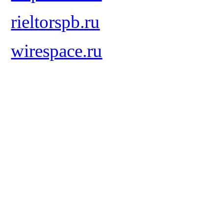
rieltorspb.ru
wirespace.ru