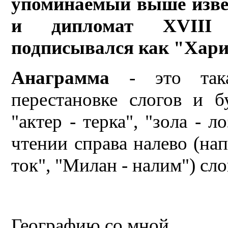
упоминаемый выше извес
и дипломат XVIII
подписывался как "Хари
Анаграмма
- это така
перестановке слогов и б
"актер - терка", "зола - л
чтении справа налево (нап
ток", "Милан - налим") сл
Географию со мной