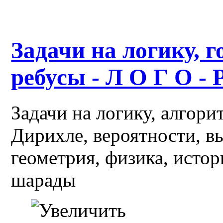
Задачи на логику, г
ребусы - Л О Г О - 
Задачи на логику, алгор
Дирихле, вероятности, в
геометрия, физика, истор
шарады