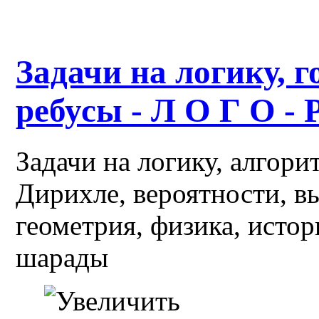
Задачи на логику, г
ребусы - Л О Г О - 
Задачи на логику, алгор
Дирихле, вероятности, в
геометрия, физика, истор
шарады