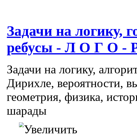
Задачи на логику, г
ребусы - Л О Г О - 
Задачи на логику, алгор
Дирихле, вероятности, в
геометрия, физика, истор
шарады